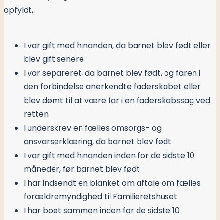
opfyldt,
I var gift med hinanden, da barnet blev født eller
blev gift senere
I var separeret, da barnet blev født, og faren i
den forbindelse anerkendte faderskabet eller
blev dømt til at være far i en faderskabssag ved
retten
I underskrev en fælles omsorgs- og
ansvarserklæring, da barnet blev født
I var gift med hinanden inden for de sidste 10
måneder, før barnet blev født
I har indsendt en blanket om aftale om fælles
forældremyndighed til Familieretshuset
I har boet sammen inden for de sidste 10