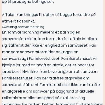
op til jeres egne betingelser.
Aftalen kan bringes til ophør af begge forældre på
ethvert tidspunkt.
5
Omkring samværsordning
En samværsordning mellem et barn og en
samværsforælder, kan forældre frit aftale imellem
sig. Såfremt der ikke er enighed om samværet, kan
man som samværsforælder anlægge en
samværssag i Familieretshuset. Familieretshuset vil
hjælpe jer med at indgå en aftale, der er bedst for
jeres barn. Hvis ikke i kan blive enige om et samvær i
Familieretshuset, kan der træffes afgørelse om
samværet. Såfremt Familieretshuset ikke kan træffe
en afgørelse om samvær på baggrund af aktuelle
risikofaktorer eller uenighed, så skal jeres sag
indbringes for retten. Det er dermed op til domstolene