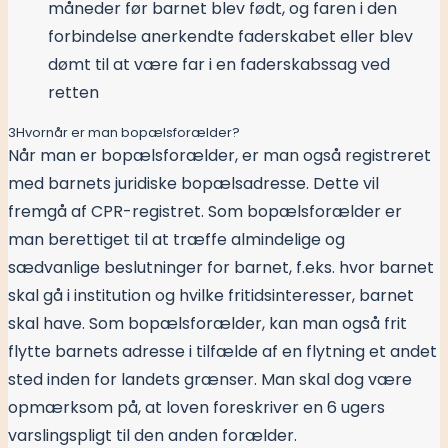
måneder før barnet blev født, og faren i den
forbindelse anerkendte faderskabet eller blev
dømt til at være far i en faderskabssag ved
retten
3
Hvornår er man bopælsforælder?
Når man er bopælsforælder, er man også registreret
med barnets juridiske bopælsadresse. Dette vil
fremgå af CPR-registret. Som bopælsforælder er
man berettiget til at træffe almindelige og
sædvanlige beslutninger for barnet, f.eks. hvor barnet
skal gå i institution og hvilke fritidsinteresser, barnet
skal have. Som bopælsforælder, kan man også frit
flytte barnets adresse i tilfælde af en flytning et andet
sted inden for landets grænser. Man skal dog være
opmærksom på, at loven foreskriver en 6 ugers
varslingspligt til den anden forælder.